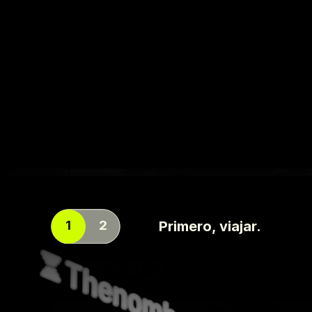
Sientes
      que has nacido para algo
más
1
2
Primero, viajar.