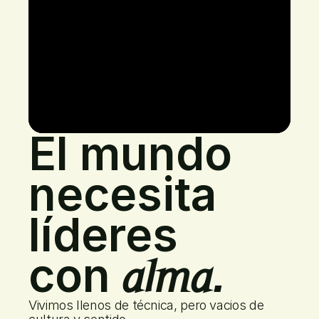
El mundo 
necesita
líderes 
con 
.
alma
Vivimos llenos de técnica, pero vacios de 