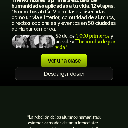
The Nomba es la primera escuela de 
humanidades aplicadas a tu vida. 12 etapas. 
15 minutos al día.
 Videoclases diseñadas 
como un viaje interior, comunidad de alumnos, 
directos opcionales y eventos en 50 ciudades 
de Hispanoamérica.
Sé de los 
1.000 primeros
 y 
accede a 
Thenomba de por 
vida*
Ver una clase
Descargar dosier
“La rebelión de los alumnos humanistas: 
estamos cansados de tanta inmediatez, 