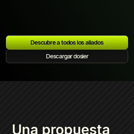
Latorre
Ma
Físico cuántico
Descubre a todos los aliados
Descargar dosier
Una propuesta