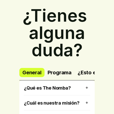
¿Tienes 
alguna
duda?
General
Programa
¿Esto es para 
¿Qué es The Nomba?
+
¿Cuál es nuestra misión?
+